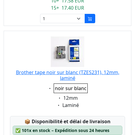
10+ 17.58 EUR
15+ 17.40 EUR
Brother tape noir sur blanc (TZES231), 12mm,
laminé
Eigenschaft:
noir sur blanc
Eigenschaft:
12mm
Eigenschaft:
Laminé
Lagerstatus:
📦
Disponibilité et délai de livraison
✅
101x en stock – Expédition sous 24 heures