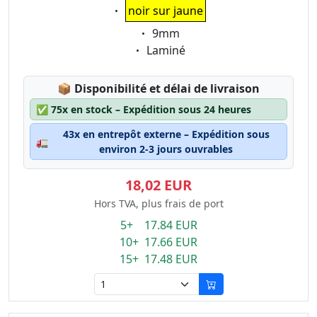
Eigenschaft:
noir sur jaune
Eigenschaft:
9mm
Eigenschaft:
Laminé
Lagerstatus:
📦
Disponibilité et délai de livraison
✅
75x en stock – Expédition sous 24 heures
43x en entrepôt externe – Expédition sous
🚛
environ 2-3 jours ouvrables
18,02 EUR
Hors TVA, plus frais de port
5+ 17.84 EUR
10+ 17.66 EUR
15+ 17.48 EUR