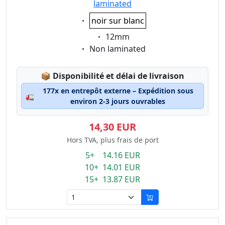
laminated
Eigenschaft:
noir sur blanc
Eigenschaft:
12mm
Eigenschaft:
Non laminated
Lagerstatus:
📦
Disponibilité et délai de livraison
177x en entrepôt externe – Expédition sous
🚛
environ 2-3 jours ouvrables
14,30 EUR
Hors TVA, plus frais de port
5+ 14.16 EUR
10+ 14.01 EUR
15+ 13.87 EUR