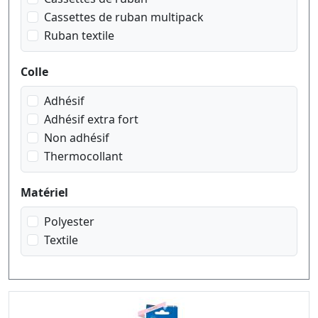
noir sur vert
Cassettes de ruban multipack
rouge sur blanc
Ruban textile
rouge sur transparent
Colle
Adhésif
Adhésif extra fort
Non adhésif
Thermocollant
Matériel
Polyester
Textile