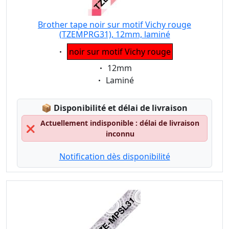
Brother tape noir sur motif Vichy rouge
(TZEMPRG31), 12mm, laminé
Eigenschaft:
noir sur motif Vichy rouge
Eigenschaft:
12mm
Eigenschaft:
Laminé
Lagerstatus:
📦
Disponibilité et délai de livraison
Actuellement indisponible : délai de livraison
❌
inconnu
Notification dès disponibilité