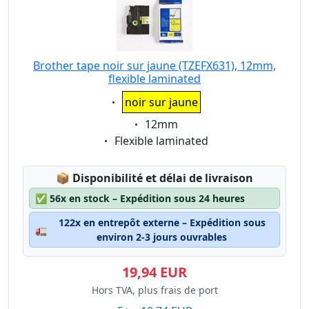
Brother tape noir sur jaune (TZEFX631), 12mm,
flexible laminated
Eigenschaft:
noir sur jaune
Eigenschaft:
12mm
Eigenschaft:
Flexible laminated
Lagerstatus:
📦
Disponibilité et délai de livraison
✅
56x en stock – Expédition sous 24 heures
122x en entrepôt externe – Expédition sous
🚛
environ 2-3 jours ouvrables
19,94 EUR
Hors TVA, plus frais de port