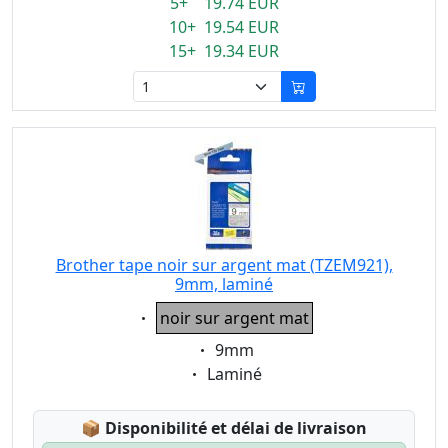
5+ 19.74 EUR
10+ 19.54 EUR
15+ 19.34 EUR
Brother tape noir sur argent mat (TZEM921),
9mm, laminé
Eigenschaft:
noir sur argent mat
Eigenschaft:
9mm
Eigenschaft:
Laminé
Lagerstatus:
📦
Disponibilité et délai de livraison