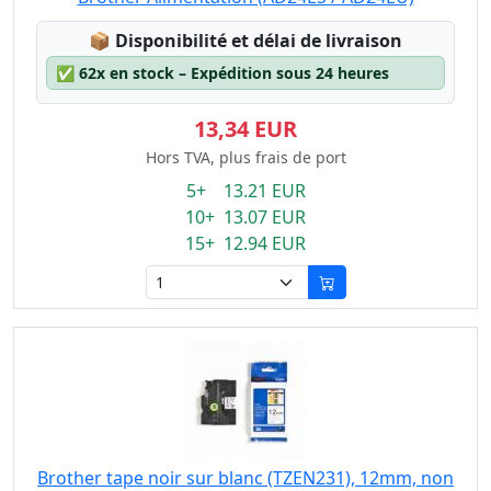
Lagerstatus:
📦
Disponibilité et délai de livraison
✅
62x en stock – Expédition sous 24 heures
13,34 EUR
Hors TVA, plus frais de port
5+ 13.21 EUR
10+ 13.07 EUR
15+ 12.94 EUR
Brother tape noir sur blanc (TZEN231), 12mm, non