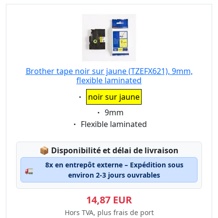
Brother tape noir sur jaune (TZEFX621), 9mm,
flexible laminated
Eigenschaft:
noir sur jaune
Eigenschaft:
9mm
Eigenschaft:
Flexible laminated
Lagerstatus:
📦
Disponibilité et délai de livraison
8x en entrepôt externe – Expédition sous
🚛
environ 2-3 jours ouvrables
14,87 EUR
Hors TVA, plus frais de port