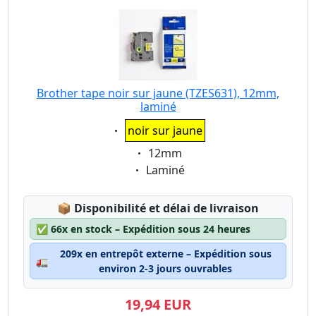
Brother tape noir sur jaune (TZES631), 12mm,
laminé
Eigenschaft:
noir sur jaune
Eigenschaft:
12mm
Eigenschaft:
Laminé
Lagerstatus:
📦
Disponibilité et délai de livraison
✅
66x en stock – Expédition sous 24 heures
209x en entrepôt externe – Expédition sous
🚛
environ 2-3 jours ouvrables
19,94 EUR