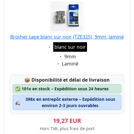
Brother tape blanc sur noir (TZE325), 9mm, laminé
Eigenschaft:
blanc sur noir
Eigenschaft:
9mm
Eigenschaft:
Laminé
Lagerstatus:
📦
Disponibilité et délai de livraison
✅
101x en stock – Expédition sous 24 heures
398x en entrepôt externe – Expédition sous
🚛
environ 2-3 jours ouvrables
19,27 EUR
Hors TVA, plus frais de port