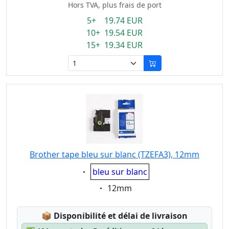
Hors TVA, plus frais de port
5+ 19.74 EUR
10+ 19.54 EUR
15+ 19.34 EUR
Brother tape bleu sur blanc (TZEFA3), 12mm
Eigenschaft:
bleu sur blanc
Eigenschaft:
12mm
Lagerstatus:
📦
Disponibilité et délai de livraison