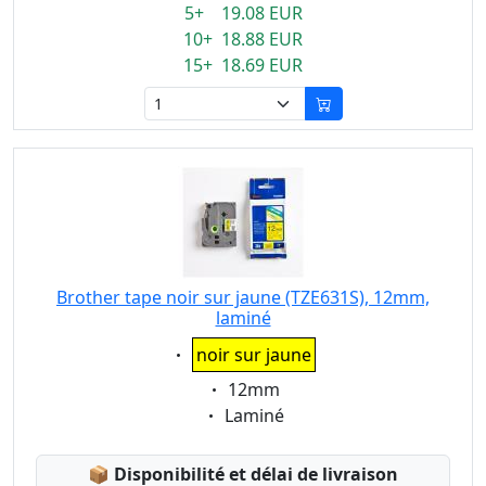
5+ 19.08 EUR
10+ 18.88 EUR
15+ 18.69 EUR
Brother tape noir sur jaune (TZE631S), 12mm,
laminé
Eigenschaft:
noir sur jaune
Eigenschaft:
12mm
Eigenschaft:
Laminé
Lagerstatus:
📦
Disponibilité et délai de livraison