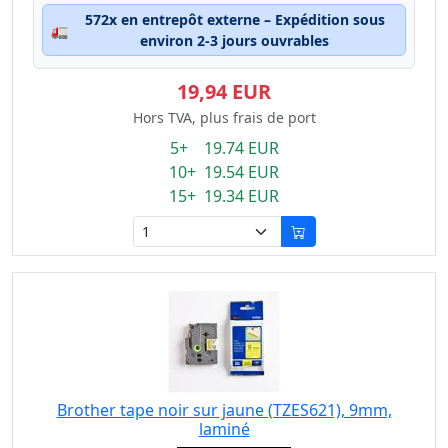
572x en entrepôt externe – Expédition sous
🚛
environ 2-3 jours ouvrables
19,94 EUR
Hors TVA, plus frais de port
5+ 19.74 EUR
10+ 19.54 EUR
15+ 19.34 EUR
Brother tape noir sur jaune (TZES621), 9mm,
laminé