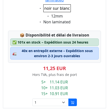
laminated
Eigenschaft:
noir sur blanc
Eigenschaft:
12mm
Eigenschaft:
Non laminated
Lagerstatus:
📦
Disponibilité et délai de livraison
✅
101x en stock – Expédition sous 24 heures
40x en entrepôt externe – Expédition sous
🚛
environ 2-3 jours ouvrables
11,25 EUR
Hors TVA, plus frais de port
5+ 11.14 EUR
10+ 11.03 EUR
15+ 10.91 EUR