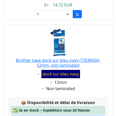
5+ 14.72 EUR
Brother tape doré sur bleu navy (TZERN34),
12mm, non laminated
Eigenschaft:
doré sur bleu navy
Eigenschaft:
12mm
Eigenschaft:
Non laminated
Lagerstatus:
📦
Disponibilité et délai de livraison
✅
3x en stock – Expédition sous 24 heures