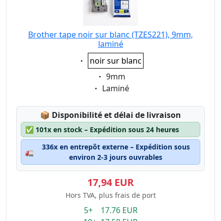
Brother tape noir sur blanc (TZES221), 9mm,
laminé
Eigenschaft:
noir sur blanc
Eigenschaft:
9mm
Eigenschaft:
Laminé
Lagerstatus:
📦
Disponibilité et délai de livraison
✅
101x en stock – Expédition sous 24 heures
336x en entrepôt externe – Expédition sous
🚛
environ 2-3 jours ouvrables
17,94 EUR
Hors TVA, plus frais de port
5+ 17.76 EUR