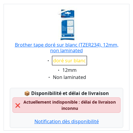
Brother tape doré sur blanc (TZER234), 12mm,
non laminated
Eigenschaft:
doré sur blanc
Eigenschaft:
12mm
Eigenschaft:
Non laminated
Lagerstatus:
📦
Disponibilité et délai de livraison
Actuellement indisponible : délai de livraison
❌
inconnu
Notification dès disponibilité