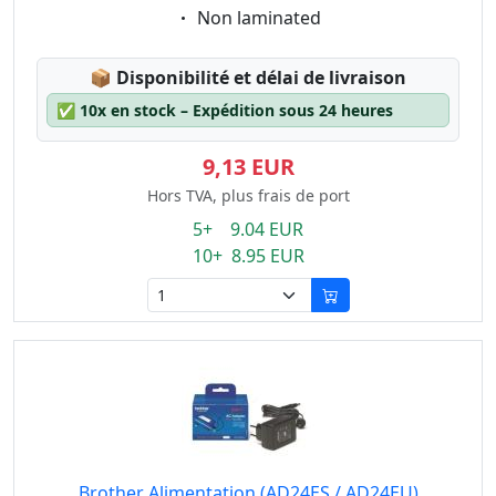
Eigenschaft:
Non laminated
Lagerstatus:
📦
Disponibilité et délai de livraison
✅
10x en stock – Expédition sous 24 heures
9,13 EUR
Hors TVA, plus frais de port
5+ 9.04 EUR
10+ 8.95 EUR
Brother Alimentation (AD24ES / AD24EU)