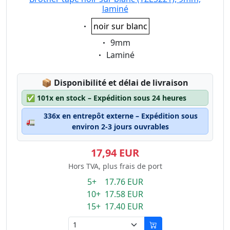
laminé
Eigenschaft:
noir sur blanc
Eigenschaft:
9mm
Eigenschaft:
Laminé
Lagerstatus:
📦
Disponibilité et délai de livraison
✅
101x en stock – Expédition sous 24 heures
336x en entrepôt externe – Expédition sous
🚛
environ 2-3 jours ouvrables
17,94 EUR
Hors TVA, plus frais de port
5+ 17.76 EUR
10+ 17.58 EUR
15+ 17.40 EUR