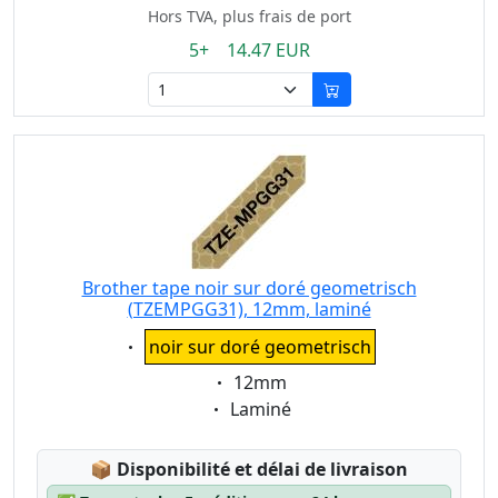
Hors TVA, plus frais de port
5+ 14.47 EUR
Brother tape noir sur doré geometrisch
(TZEMPGG31), 12mm, laminé
Eigenschaft:
noir sur doré geometrisch
Eigenschaft:
12mm
Eigenschaft:
Laminé
Lagerstatus:
📦
Disponibilité et délai de livraison