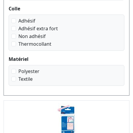
noir sur transparent matt
Colle
noir sur vert
rouge sur blanc
Adhésif
rouge sur transparent
Adhésif extra fort
Non adhésif
Thermocollant
Matériel
Polyester
Textile