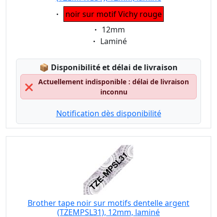
Eigenschaft:
noir sur motif Vichy rouge
Eigenschaft:
12mm
Eigenschaft:
Laminé
Lagerstatus:
📦
Disponibilité et délai de livraison
Actuellement indisponible : délai de livraison
❌
inconnu
Notification dès disponibilité
Brother tape noir sur motifs dentelle argent
(TZEMPSL31), 12mm, laminé