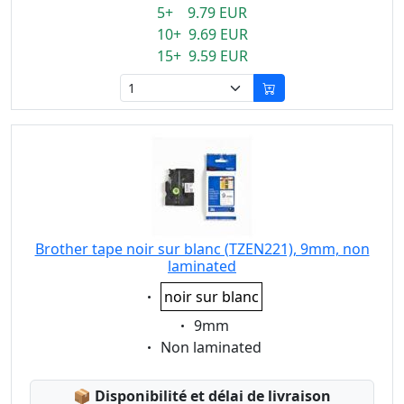
5+ 9.79 EUR
10+ 9.69 EUR
15+ 9.59 EUR
Brother tape noir sur blanc (TZEN221), 9mm, non
laminated
Eigenschaft:
noir sur blanc
Eigenschaft:
9mm
Eigenschaft:
Non laminated
Lagerstatus:
📦
Disponibilité et délai de livraison