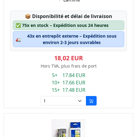
Lagerstatus:
📦
Disponibilité et délai de livraison
✅
75x en stock – Expédition sous 24 heures
43x en entrepôt externe – Expédition sous
🚛
environ 2-3 jours ouvrables
18,02 EUR
Hors TVA, plus frais de port
5+ 17.84 EUR
10+ 17.66 EUR
15+ 17.48 EUR