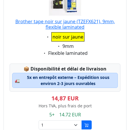
Brother tape noir sur jaune (TZEFX621), 9mm,
flexible laminated
Eigenschaft:
noir sur jaune
Eigenschaft:
9mm
Eigenschaft:
Flexible laminated
Lagerstatus:
📦
Disponibilité et délai de livraison
5x en entrepôt externe – Expédition sous
🚛
environ 2-3 jours ouvrables
14,87 EUR
Hors TVA, plus frais de port
5+ 14.72 EUR