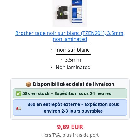
Brother tape noir sur blanc (TZEN201), 3,5mm,
non laminated
Eigenschaft:
noir sur blanc
Eigenschaft:
3,5mm
Eigenschaft:
Non laminated
Lagerstatus:
📦
Disponibilité et délai de livraison
✅
58x en stock – Expédition sous 24 heures
36x en entrepôt externe – Expédition sous
🚛
environ 2-3 jours ouvrables
9,89 EUR
Hors TVA, plus frais de port