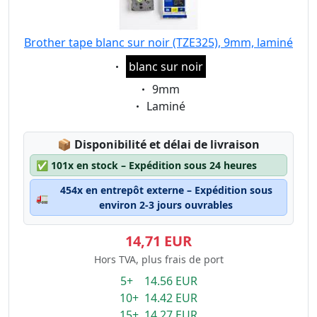
Brother tape blanc sur noir (TZE325), 9mm, laminé
Eigenschaft:
blanc sur noir
Eigenschaft:
9mm
Eigenschaft:
Laminé
Lagerstatus:
📦
Disponibilité et délai de livraison
✅
101x en stock – Expédition sous 24 heures
454x en entrepôt externe – Expédition sous
🚛
environ 2-3 jours ouvrables
14,71 EUR
Hors TVA, plus frais de port
5+ 14.56 EUR
10+ 14.42 EUR
15+ 14.27 EUR