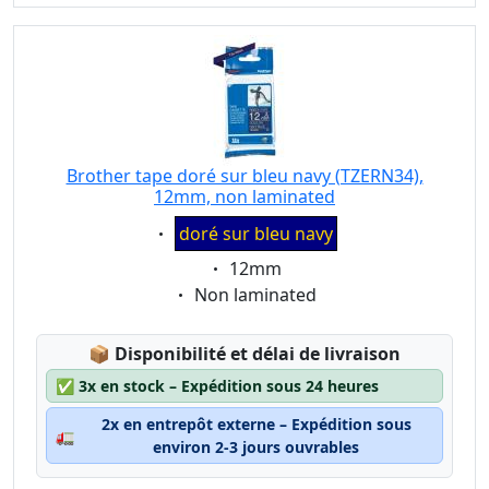
Brother tape doré sur bleu navy (TZERN34),
12mm, non laminated
Eigenschaft:
doré sur bleu navy
Eigenschaft:
12mm
Eigenschaft:
Non laminated
Lagerstatus:
📦
Disponibilité et délai de livraison
✅
3x en stock – Expédition sous 24 heures
2x en entrepôt externe – Expédition sous
🚛
environ 2-3 jours ouvrables