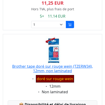
11,25 EUR
Hors TVA, plus frais de port
5+ 11.14 EUR
Brother tape doré sur rouge wein (TZERW34),
12mm, non laminated
Eigenschaft:
doré sur rouge wein
Eigenschaft:
12mm
Eigenschaft:
Non laminated
Lagerstatus:
📦
Disponibilité et délai de livraison