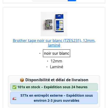
Brother tape noir sur blanc (TZES231), 12mm,
laminé
Eigenschaft:
noir sur blanc
Eigenschaft:
12mm
Eigenschaft:
Laminé
Lagerstatus:
📦
Disponibilité et délai de livraison
✅
101x en stock – Expédition sous 24 heures
577x en entrepôt externe – Expédition sous
🚛
environ 2-3 jours ouvrables