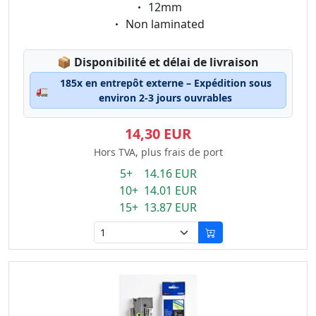
Eigenschaft:
12mm
Eigenschaft:
Non laminated
Lagerstatus:
📦
Disponibilité et délai de livraison
185x en entrepôt externe – Expédition sous
🚛
environ 2-3 jours ouvrables
14,30 EUR
Hors TVA, plus frais de port
5+ 14.16 EUR
10+ 14.01 EUR
15+ 13.87 EUR