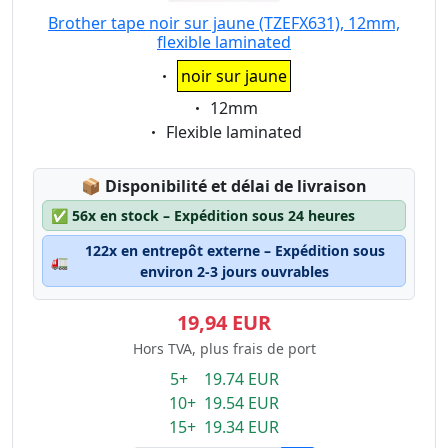
Brother tape noir sur jaune (TZEFX631), 12mm,
flexible laminated
Eigenschaft:
noir sur jaune
Eigenschaft:
12mm
Eigenschaft:
Flexible laminated
Lagerstatus:
📦
Disponibilité et délai de livraison
✅
56x en stock – Expédition sous 24 heures
122x en entrepôt externe – Expédition sous
🚛
environ 2-3 jours ouvrables
19,94 EUR
Hors TVA, plus frais de port
5+ 19.74 EUR
10+ 19.54 EUR
15+ 19.34 EUR