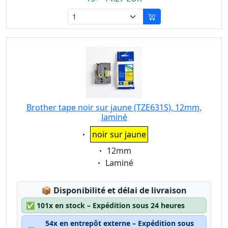
Brother tape noir sur jaune (TZE631S), 12mm,
laminé
Eigenschaft:
noir sur jaune
Eigenschaft:
12mm
Eigenschaft:
Laminé
Lagerstatus:
📦
Disponibilité et délai de livraison
✅
101x en stock – Expédition sous 24 heures
54x en entrepôt externe – Expédition sous