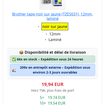
Brother tape noir sur jaune (TZES631), 12mm,
laminé
Eigenschaft:
noir sur jaune
Eigenschaft:
12mm
Eigenschaft:
Laminé
Lagerstatus:
📦
Disponibilité et délai de livraison
✅
66x en stock – Expédition sous 24 heures
209x en entrepôt externe – Expédition sous
🚛
environ 2-3 jours ouvrables
19,94 EUR
Hors TVA, plus frais de port
5+ 19.74 EUR
10+ 19.54 EUR