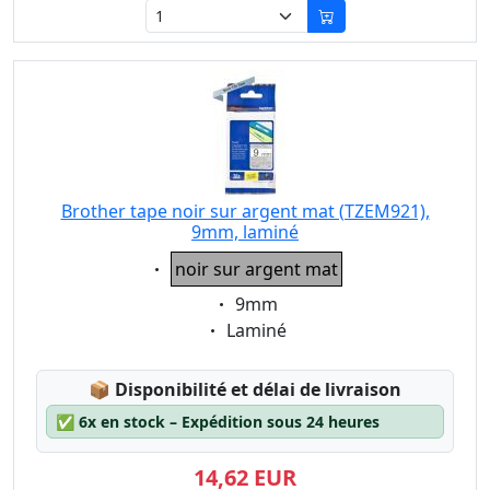
Brother tape noir sur argent mat (TZEM921),
9mm, laminé
Eigenschaft:
noir sur argent mat
Eigenschaft:
9mm
Eigenschaft:
Laminé
Lagerstatus:
📦
Disponibilité et délai de livraison
✅
6x en stock – Expédition sous 24 heures
14,62 EUR