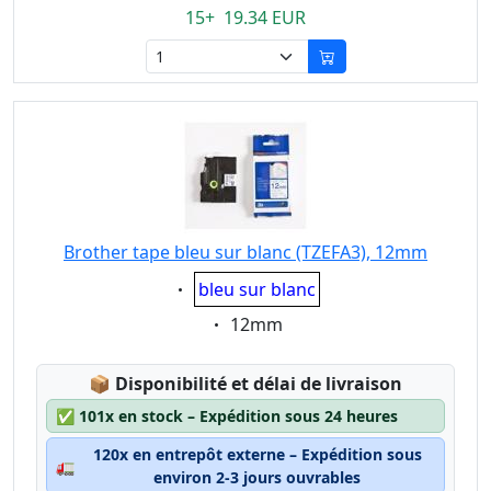
15+ 19.34 EUR
Brother tape bleu sur blanc (TZEFA3), 12mm
Eigenschaft:
bleu sur blanc
Eigenschaft:
12mm
Lagerstatus:
📦
Disponibilité et délai de livraison
✅
101x en stock – Expédition sous 24 heures
120x en entrepôt externe – Expédition sous
🚛
environ 2-3 jours ouvrables