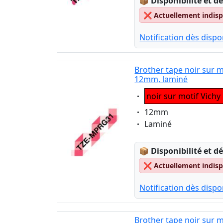
Lagerstatus:
📦
Disponibilité et dé
❌
Actuellement indispo
Notification dès dispon
Brother tape noir sur 
12mm, laminé
Eigenschaft:
noir sur motif Vichy
Eigenschaft:
12mm
Eigenschaft:
Laminé
Lagerstatus:
📦
Disponibilité et dé
❌
Actuellement indispo
Notification dès dispon
Brother tape noir sur m