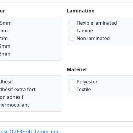
ur
Lamination
,5mm
Flexible laminated
mm
Laminé
mm
Non laminated
2mm
8mm
Matériel
dhésif
Polyester
dhésif extra fort
Textile
on adhésif
hermocollant
Rose (TZERE34), 12mm, non