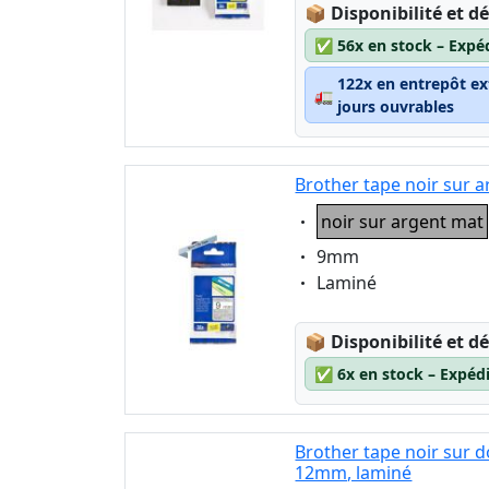
Lagerstatus:
📦
Disponibilité et dé
✅
56x en stock – Expé
122x en entrepôt ex
🚛
jours ouvrables
Brother tape noir sur 
Eigenschaft:
noir sur argent mat
Eigenschaft:
9mm
Eigenschaft:
Laminé
Lagerstatus:
📦
Disponibilité et dé
✅
6x en stock – Expéd
Brother tape noir sur
12mm, laminé