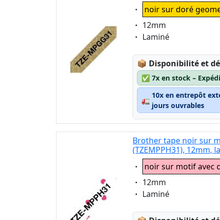
Eigenschaft:
noir sur doré geome
Eigenschaft:
12mm
Eigenschaft:
Laminé
Lagerstatus:
📦
Disponibilité et dé
✅
7x en stock – Expéd
10x en entrepôt ext
🚛
jours ouvrables
Brother tape noir sur 
(TZEMPPH31), 12mm, l
Eigenschaft:
noir sur motif avec
Eigenschaft:
12mm
Eigenschaft:
Laminé