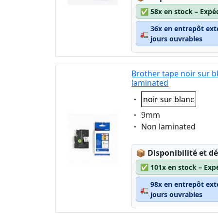
✅
58x en stock – Expé
36x en entrepôt ext
🚛
jours ouvrables
Brother tape noir sur 
laminated
Eigenschaft:
noir sur blanc
Eigenschaft:
9mm
Eigenschaft:
Non laminated
Lagerstatus:
📦
Disponibilité et dé
✅
101x en stock – Exp
98x en entrepôt ext
🚛
jours ouvrables