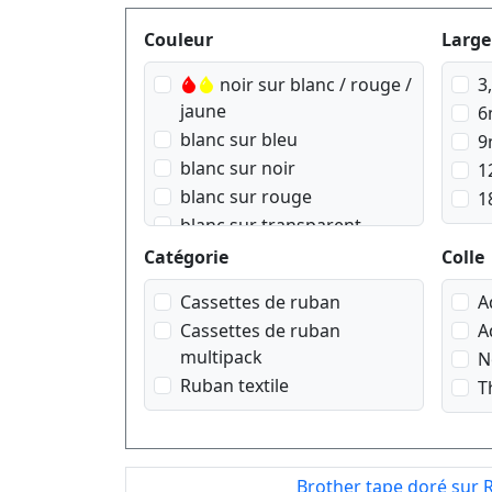
Produktfilter
Couleur
Large
noir sur blanc / rouge /
3
jaune
6
blanc sur bleu
9
blanc sur noir
1
blanc sur rouge
1
blanc sur transparent
bleu sur blanc
Catégorie
Colle
bleu sur transparent
Cassettes de ruban
A
doré sur Rose
Cassettes de ruban
A
doré sur blanc
multipack
N
doré sur bleu navy
Ruban textile
T
doré sur noir
doré sur rouge wein
noir sur argent mat
noir sur blanc
Brother tape doré sur 