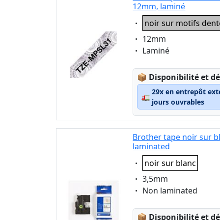
12mm, laminé
Eigenschaft:
noir sur motifs dent
Eigenschaft:
12mm
Eigenschaft:
Laminé
Lagerstatus:
📦
Disponibilité et dé
29x en entrepôt ext
🚛
jours ouvrables
Brother tape noir sur 
laminated
Eigenschaft:
noir sur blanc
Eigenschaft:
3,5mm
Eigenschaft:
Non laminated
Lagerstatus:
📦
Disponibilité et dé