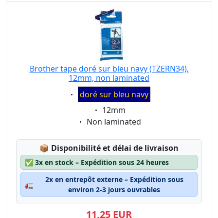
Brother tape doré sur bleu navy (TZERN34),
12mm, non laminated
Eigenschaft:
doré sur bleu navy
Eigenschaft:
12mm
Eigenschaft:
Non laminated
Lagerstatus:
📦
Disponibilité et délai de livraison
✅
3x en stock – Expédition sous 24 heures
2x en entrepôt externe – Expédition sous
🚛
environ 2-3 jours ouvrables
11,25 EUR