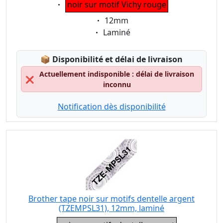
Eigenschaft:
noir sur motif Vichy rouge
Eigenschaft:
12mm
Eigenschaft:
Laminé
Lagerstatus:
📦
Disponibilité et délai de livraison
Actuellement indisponible : délai de livraison
❌
inconnu
Notification dès disponibilité
Brother tape noir sur motifs dentelle argent
(TZEMPSL31), 12mm, laminé
Eigenschaft: