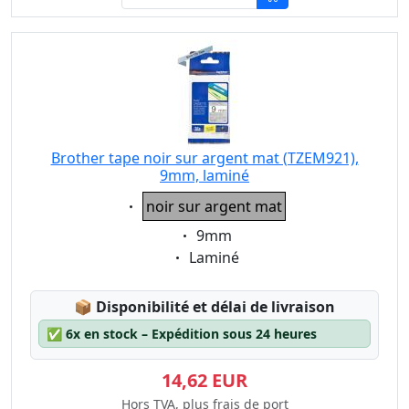
Brother tape noir sur argent mat (TZEM921),
9mm, laminé
Eigenschaft:
noir sur argent mat
Eigenschaft:
9mm
Eigenschaft:
Laminé
Lagerstatus:
📦
Disponibilité et délai de livraison
✅
6x en stock – Expédition sous 24 heures
14,62 EUR
Hors TVA, plus frais de port