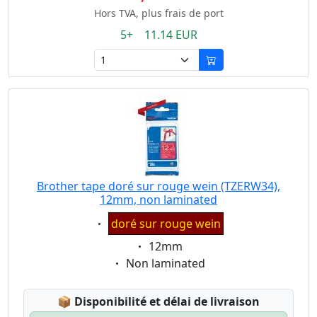
Hors TVA, plus frais de port
5+ 11.14 EUR
Brother tape doré sur rouge wein (TZERW34),
12mm, non laminated
Eigenschaft:
doré sur rouge wein
Eigenschaft:
12mm
Eigenschaft:
Non laminated
Lagerstatus:
📦
Disponibilité et délai de livraison