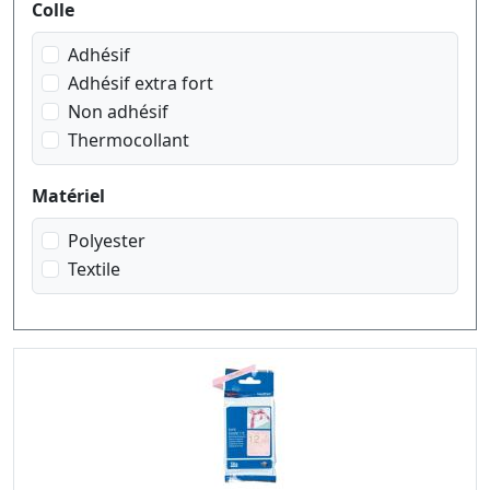
Colle
noir sur vert
rouge sur blanc
Adhésif
rouge sur transparent
Adhésif extra fort
Non adhésif
Thermocollant
Matériel
Polyester
Textile