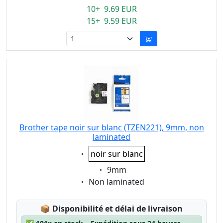
10+ 9.69 EUR
15+ 9.59 EUR
Brother tape noir sur blanc (TZEN221), 9mm, non
laminated
Eigenschaft:
noir sur blanc
Eigenschaft:
9mm
Eigenschaft:
Non laminated
Lagerstatus:
📦
Disponibilité et délai de livraison