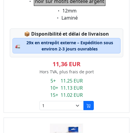
noir sur motifs dentelle argent
Eigenschaft:
12mm
Eigenschaft:
Laminé
Lagerstatus:
📦
Disponibilité et délai de livraison
29x en entrepôt externe – Expédition sous
🚛
environ 2-3 jours ouvrables
11,36 EUR
Hors TVA, plus frais de port
5+ 11.25 EUR
10+ 11.13 EUR
15+ 11.02 EUR