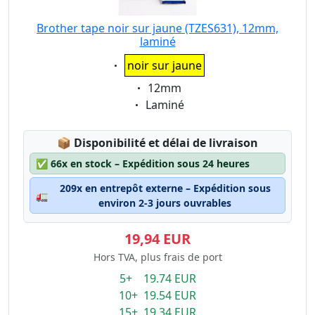
Brother tape noir sur jaune (TZES631), 12mm,
laminé
Eigenschaft:
noir sur jaune
Eigenschaft:
12mm
Eigenschaft:
Laminé
Lagerstatus:
📦
Disponibilité et délai de livraison
✅
66x en stock – Expédition sous 24 heures
209x en entrepôt externe – Expédition sous
🚛
environ 2-3 jours ouvrables
19,94 EUR
Hors TVA, plus frais de port
5+ 19.74 EUR
10+ 19.54 EUR
15+ 19.34 EUR