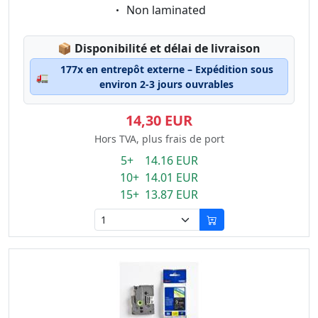
Eigenschaft:
Non laminated
Lagerstatus:
📦
Disponibilité et délai de livraison
177x en entrepôt externe – Expédition sous
🚛
environ 2-3 jours ouvrables
14,30 EUR
Hors TVA, plus frais de port
5+ 14.16 EUR
10+ 14.01 EUR
15+ 13.87 EUR