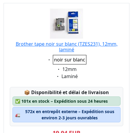
Brother tape noir sur blanc (TZES231), 12mm,
laminé
Eigenschaft:
noir sur blanc
Eigenschaft:
12mm
Eigenschaft:
Laminé
Lagerstatus:
📦
Disponibilité et délai de livraison
✅
101x en stock – Expédition sous 24 heures
572x en entrepôt externe – Expédition sous
🚛
environ 2-3 jours ouvrables
19,94 EUR