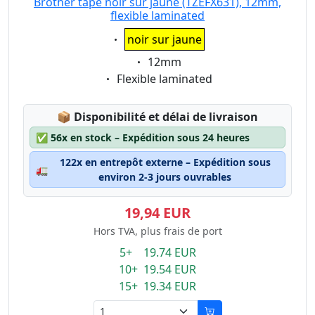
Brother tape noir sur jaune (TZEFX631), 12mm,
flexible laminated
Eigenschaft:
noir sur jaune
Eigenschaft:
12mm
Eigenschaft:
Flexible laminated
Lagerstatus:
📦
Disponibilité et délai de livraison
✅
56x en stock – Expédition sous 24 heures
122x en entrepôt externe – Expédition sous
🚛
environ 2-3 jours ouvrables
19,94 EUR
Hors TVA, plus frais de port
5+ 19.74 EUR
10+ 19.54 EUR
15+ 19.34 EUR