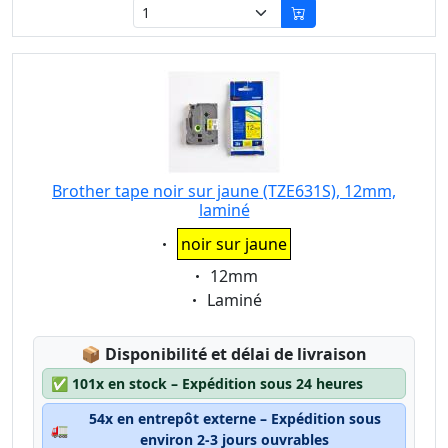
Brother tape noir sur jaune (TZE631S), 12mm,
laminé
Eigenschaft:
noir sur jaune
Eigenschaft:
12mm
Eigenschaft:
Laminé
Lagerstatus:
📦
Disponibilité et délai de livraison
✅
101x en stock – Expédition sous 24 heures
54x en entrepôt externe – Expédition sous
🚛
environ 2-3 jours ouvrables