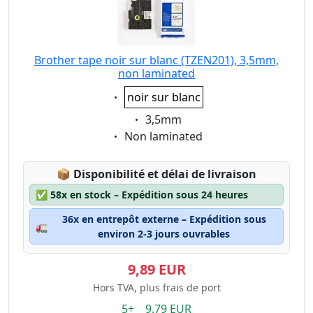
Brother tape noir sur blanc (TZEN201), 3,5mm,
non laminated
Eigenschaft:
noir sur blanc
Eigenschaft:
3,5mm
Eigenschaft:
Non laminated
Lagerstatus:
📦
Disponibilité et délai de livraison
✅
58x en stock – Expédition sous 24 heures
36x en entrepôt externe – Expédition sous
🚛
environ 2-3 jours ouvrables
9,89 EUR
Hors TVA, plus frais de port
5+ 9.79 EUR