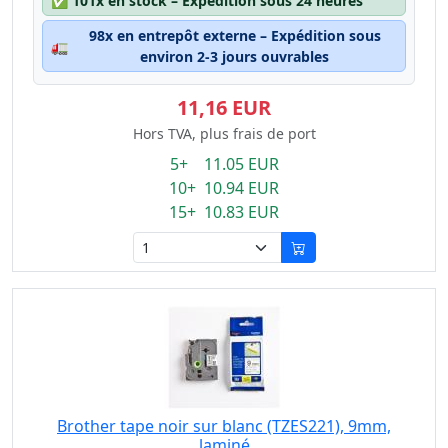
✅
101x en stock – Expédition sous 24 heures
98x en entrepôt externe – Expédition sous
🚛
environ 2-3 jours ouvrables
11,16 EUR
Hors TVA, plus frais de port
5+ 11.05 EUR
10+ 10.94 EUR
15+ 10.83 EUR
Brother tape noir sur blanc (TZES221), 9mm,
laminé