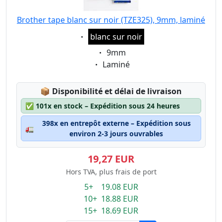
Brother tape blanc sur noir (TZE325), 9mm, laminé
Eigenschaft:
blanc sur noir
Eigenschaft:
9mm
Eigenschaft:
Laminé
Lagerstatus:
📦
Disponibilité et délai de livraison
✅
101x en stock – Expédition sous 24 heures
398x en entrepôt externe – Expédition sous
🚛
environ 2-3 jours ouvrables
19,27 EUR
Hors TVA, plus frais de port
5+ 19.08 EUR
10+ 18.88 EUR
15+ 18.69 EUR