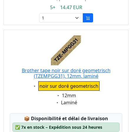
5+ 14.47 EUR
Brother tape noir sur doré geometrisch
(TZEMPGG31), 12mm, laminé
Eigenschaft:
noir sur doré geometrisch
Eigenschaft:
12mm
Eigenschaft:
Laminé
Lagerstatus:
📦
Disponibilité et délai de livraison
✅
7x en stock – Expédition sous 24 heures