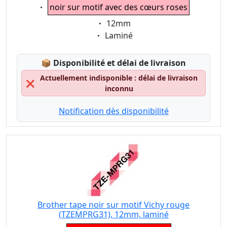
Eigenschaft:
noir sur motif avec des cœurs roses
Eigenschaft:
12mm
Eigenschaft:
Laminé
Lagerstatus:
📦
Disponibilité et délai de livraison
Actuellement indisponible : délai de livraison
❌
inconnu
Notification dès disponibilité
Brother tape noir sur motif Vichy rouge
(TZEMPRG31), 12mm, laminé