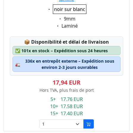
Eigenschaft:
noir sur blanc
Eigenschaft:
9mm
Eigenschaft:
Laminé
Lagerstatus:
📦
Disponibilité et délai de livraison
✅
101x en stock – Expédition sous 24 heures
336x en entrepôt externe – Expédition sous
🚛
environ 2-3 jours ouvrables
17,94 EUR
Hors TVA, plus frais de port
5+ 17.76 EUR
10+ 17.58 EUR
15+ 17.40 EUR