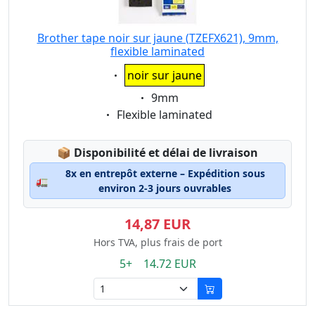
Brother tape noir sur jaune (TZEFX621), 9mm,
flexible laminated
Eigenschaft:
noir sur jaune
Eigenschaft:
9mm
Eigenschaft:
Flexible laminated
Lagerstatus:
📦
Disponibilité et délai de livraison
8x en entrepôt externe – Expédition sous
🚛
environ 2-3 jours ouvrables
14,87 EUR
Hors TVA, plus frais de port
5+ 14.72 EUR