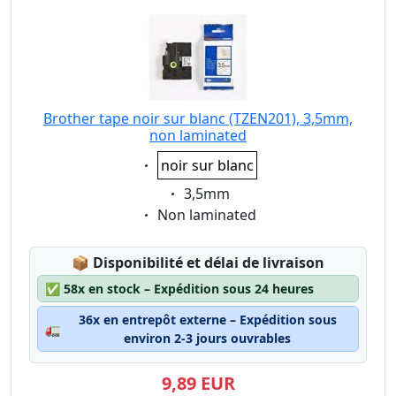
Brother tape noir sur blanc (TZEN201), 3,5mm,
non laminated
Eigenschaft:
noir sur blanc
Eigenschaft:
3,5mm
Eigenschaft:
Non laminated
Lagerstatus:
📦
Disponibilité et délai de livraison
✅
58x en stock – Expédition sous 24 heures
36x en entrepôt externe – Expédition sous
🚛
environ 2-3 jours ouvrables
9,89 EUR