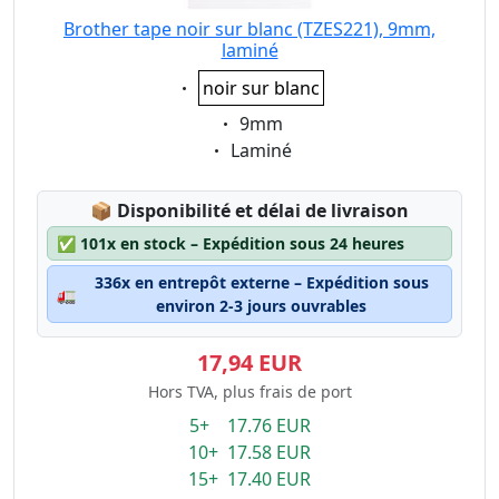
Brother tape noir sur blanc (TZES221), 9mm,
laminé
Eigenschaft:
noir sur blanc
Eigenschaft:
9mm
Eigenschaft:
Laminé
Lagerstatus:
📦
Disponibilité et délai de livraison
✅
101x en stock – Expédition sous 24 heures
336x en entrepôt externe – Expédition sous
🚛
environ 2-3 jours ouvrables
17,94 EUR
Hors TVA, plus frais de port
5+ 17.76 EUR
10+ 17.58 EUR
15+ 17.40 EUR