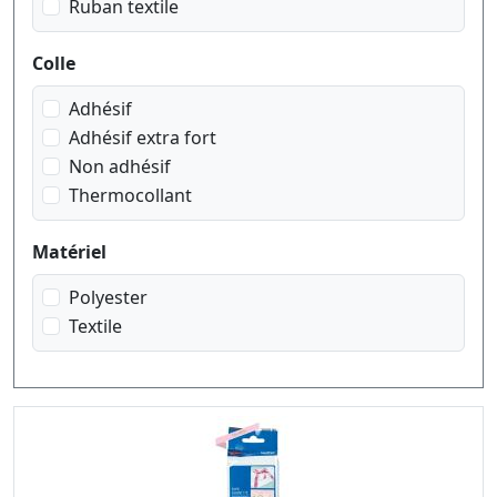
Ruban textile
noir sur transparent
noir sur transparent matt
Colle
noir sur vert
rouge sur blanc
Adhésif
rouge sur transparent
Adhésif extra fort
Non adhésif
Thermocollant
Matériel
Polyester
Textile