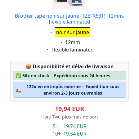
Brother tape noir sur jaune (TZEFX631), 12mm,
flexible laminated
Eigenschaft:
noir sur jaune
Eigenschaft:
12mm
Eigenschaft:
Flexible laminated
Lagerstatus:
📦
Disponibilité et délai de livraison
✅
56x en stock – Expédition sous 24 heures
122x en entrepôt externe – Expédition sous
🚛
environ 2-3 jours ouvrables
19,94 EUR
Hors TVA, plus frais de port
5+ 19.74 EUR
10+ 19.54 EUR