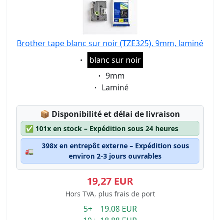
Brother tape blanc sur noir (TZE325), 9mm, laminé
Eigenschaft:
blanc sur noir
Eigenschaft:
9mm
Eigenschaft:
Laminé
Lagerstatus:
📦
Disponibilité et délai de livraison
✅
101x en stock – Expédition sous 24 heures
398x en entrepôt externe – Expédition sous
🚛
environ 2-3 jours ouvrables
19,27 EUR
Hors TVA, plus frais de port
5+ 19.08 EUR