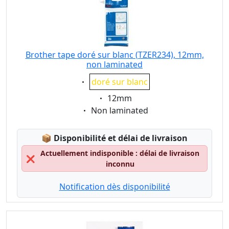
Brother tape doré sur blanc (TZER234), 12mm,
non laminated
Eigenschaft:
doré sur blanc
Eigenschaft:
12mm
Eigenschaft:
Non laminated
Lagerstatus:
📦
Disponibilité et délai de livraison
Actuellement indisponible : délai de livraison
❌
inconnu
Notification dès disponibilité