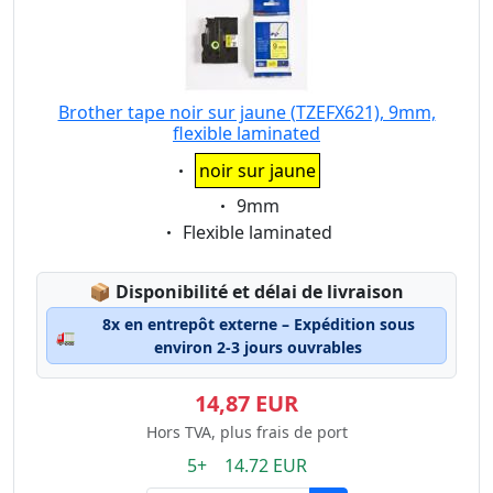
Brother tape noir sur jaune (TZEFX621), 9mm,
flexible laminated
Eigenschaft:
noir sur jaune
Eigenschaft:
9mm
Eigenschaft:
Flexible laminated
Lagerstatus:
📦
Disponibilité et délai de livraison
8x en entrepôt externe – Expédition sous
🚛
environ 2-3 jours ouvrables
14,87 EUR
Hors TVA, plus frais de port
5+ 14.72 EUR