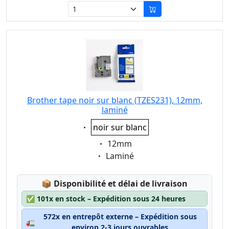
Brother tape noir sur blanc (TZES231), 12mm,
laminé
Eigenschaft:
noir sur blanc
Eigenschaft:
12mm
Eigenschaft:
Laminé
Lagerstatus:
📦
Disponibilité et délai de livraison
✅
101x en stock – Expédition sous 24 heures
572x en entrepôt externe – Expédition sous
🚛
environ 2-3 jours ouvrables