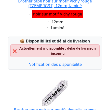
Brother tape noir sur motif Vichy rouge
(TZEMPRG31), 12mm, laminé
Eigenschaft:
noir sur motif Vichy rouge
Eigenschaft:
12mm
Eigenschaft:
Laminé
Lagerstatus:
📦
Disponibilité et délai de livraison
Actuellement indisponible : délai de livraison
❌
inconnu
Notification dès disponibilité
Brother tape noir sur motifs dentelle argent