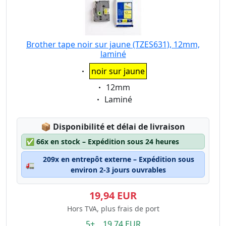
Brother tape noir sur jaune (TZES631), 12mm,
laminé
Eigenschaft:
noir sur jaune
Eigenschaft:
12mm
Eigenschaft:
Laminé
Lagerstatus:
📦
Disponibilité et délai de livraison
✅
66x en stock – Expédition sous 24 heures
209x en entrepôt externe – Expédition sous
🚛
environ 2-3 jours ouvrables
19,94 EUR
Hors TVA, plus frais de port
5+ 19.74 EUR