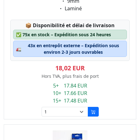
Eigenschaft:
9mm
Eigenschaft:
Laminé
Lagerstatus:
📦
Disponibilité et délai de livraison
✅
75x en stock – Expédition sous 24 heures
43x en entrepôt externe – Expédition sous
🚛
environ 2-3 jours ouvrables
18,02 EUR
Hors TVA, plus frais de port
5+ 17.84 EUR
10+ 17.66 EUR
15+ 17.48 EUR