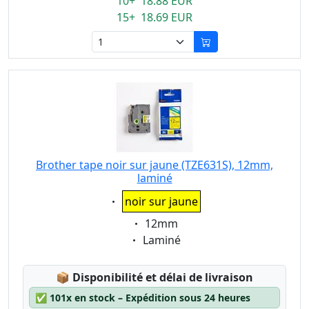
10+ 18.88 EUR
15+ 18.69 EUR
Brother tape noir sur jaune (TZE631S), 12mm,
laminé
Eigenschaft:
noir sur jaune
Eigenschaft:
12mm
Eigenschaft:
Laminé
Lagerstatus:
📦
Disponibilité et délai de livraison
✅
101x en stock – Expédition sous 24 heures