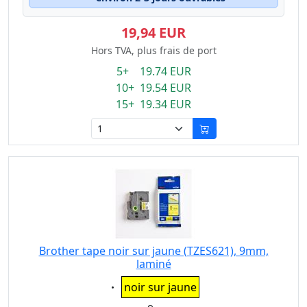
19,94 EUR
Hors TVA, plus frais de port
5+ 19.74 EUR
10+ 19.54 EUR
15+ 19.34 EUR
Brother tape noir sur jaune (TZES621), 9mm,
laminé
Eigenschaft:
noir sur jaune