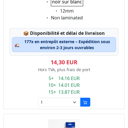
noir sur blanc
Eigenschaft:
12mm
Eigenschaft:
Non laminated
Lagerstatus:
📦
Disponibilité et délai de livraison
177x en entrepôt externe – Expédition sous
🚛
environ 2-3 jours ouvrables
14,30 EUR
Hors TVA, plus frais de port
5+ 14.16 EUR
10+ 14.01 EUR
15+ 13.87 EUR