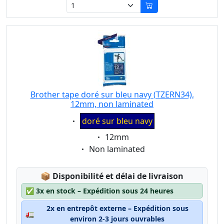
Brother tape doré sur bleu navy (TZERN34),
12mm, non laminated
Eigenschaft:
doré sur bleu navy
Eigenschaft:
12mm
Eigenschaft:
Non laminated
Lagerstatus:
📦
Disponibilité et délai de livraison
✅
3x en stock – Expédition sous 24 heures
2x en entrepôt externe – Expédition sous
🚛
environ 2-3 jours ouvrables