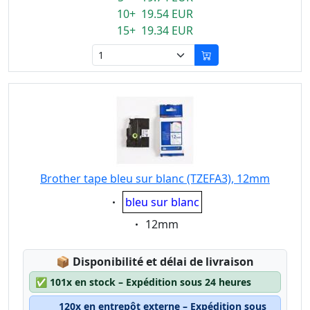
10+ 19.54 EUR
15+ 19.34 EUR
Brother tape bleu sur blanc (TZEFA3), 12mm
Eigenschaft:
bleu sur blanc
Eigenschaft:
12mm
Lagerstatus:
📦
Disponibilité et délai de livraison
✅
101x en stock – Expédition sous 24 heures
120x en entrepôt externe – Expédition sous