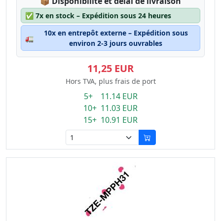
Lagerstatus:
📦
Disponibilité et délai de livraison
✅
7x en stock – Expédition sous 24 heures
10x en entrepôt externe – Expédition sous
🚛
environ 2-3 jours ouvrables
11,25 EUR
Hors TVA, plus frais de port
5+ 11.14 EUR
10+ 11.03 EUR
15+ 10.91 EUR