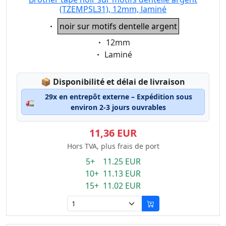
(TZEMPSL31), 12mm, laminé
Eigenschaft:
noir sur motifs dentelle argent
Eigenschaft:
12mm
Eigenschaft:
Laminé
Lagerstatus:
📦
Disponibilité et délai de livraison
29x en entrepôt externe – Expédition sous
🚛
environ 2-3 jours ouvrables
11,36 EUR
Hors TVA, plus frais de port
5+ 11.25 EUR
10+ 11.13 EUR
15+ 11.02 EUR