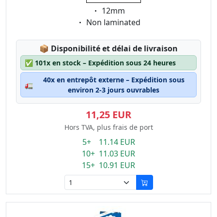
Eigenschaft:
12mm
Eigenschaft:
Non laminated
Lagerstatus:
📦
Disponibilité et délai de livraison
✅
101x en stock – Expédition sous 24 heures
40x en entrepôt externe – Expédition sous
🚛
environ 2-3 jours ouvrables
11,25 EUR
Hors TVA, plus frais de port
5+ 11.14 EUR
10+ 11.03 EUR
15+ 10.91 EUR