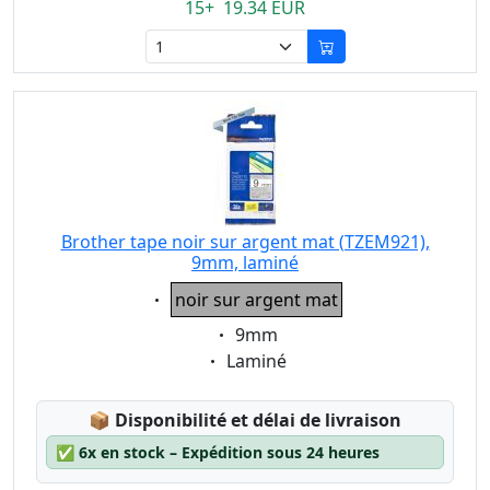
15+ 19.34 EUR
Brother tape noir sur argent mat (TZEM921),
9mm, laminé
Eigenschaft:
noir sur argent mat
Eigenschaft:
9mm
Eigenschaft:
Laminé
Lagerstatus:
📦
Disponibilité et délai de livraison
✅
6x en stock – Expédition sous 24 heures