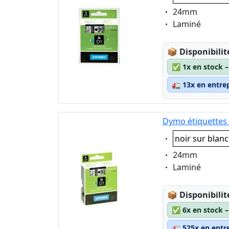
Eigenschaft:
24mm
Eigenschaft:
Laminé
Lagerstatus
📦
Disponibilit
✅
1x en stock 
🚛
13x en entre
Dymo étiquettes 
Eigenschaft:
noir sur blanc
Eigenschaft:
24mm
Eigenschaft:
Laminé
Lagerstatus
📦
Disponibilit
✅
6x en stock 
🚛
525x en entr