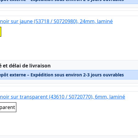
noir sur jaune (53718 / S0720980), 24mm, laminé
:
é et délai de livraison
epôt externe – Expédition sous environ 2-3 jours ouvrables
noir sur transparent (43610 / S0720770), 6mm, laminé
sparent