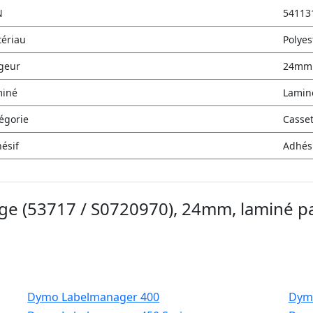
N
54113
ériau
Polyes
geur
24mm
miné
Lamin
égorie
Casse
ésif
Adhés
uge (53717 / S0720970), 24mm, laminé p
Dymo Labelmanager 400
Dym