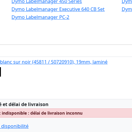
Dymo Labelmanager 450 Series
Dymo
Dymo Labelmanager Executive 640 CB Set
Dymo
Dymo Labelmanager PC-2
blanc sur noir (45811 / S0720910), 19mm, laminé
:
é et délai de livraison
indisponible : délai de livraison inconnu
 disponibilité