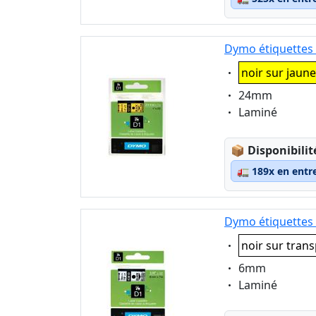
Dymo étiquettes 
Eigenschaft:
noir sur jaune
Eigenschaft:
24mm
Eigenschaft:
Laminé
Lagerstatus
📦
Disponibilit
🚛
189x en entr
Dymo étiquettes 
Eigenschaft:
noir sur tran
Eigenschaft:
6mm
Eigenschaft:
Laminé