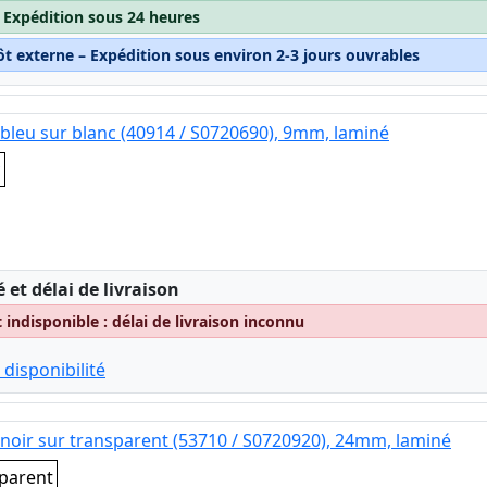
– Expédition sous 24 heures
ôt externe – Expédition sous environ 2-3 jours ouvrables
bleu sur blanc (40914 / S0720690), 9mm, laminé
c
:
é et délai de livraison
indisponible : délai de livraison inconnu
 disponibilité
noir sur transparent (53710 / S0720920), 24mm, laminé
sparent