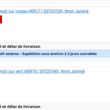
noir sur rouge (40917 / S0720720), 9mm, laminé
e
:
é et délai de livraison
pôt externe – Expédition sous environ 2-3 jours ouvrables
noir sur vert (40919 / S0720740), 9mm, laminé
:
é et délai de livraison