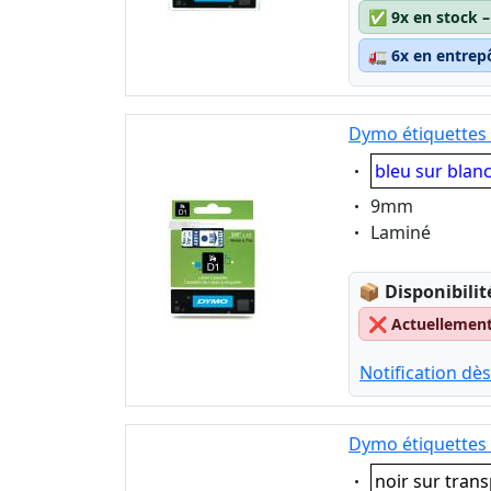
✅
9x en stock 
🚛
6x en entrep
Dymo étiquettes 
Eigenschaft:
bleu sur blan
Eigenschaft:
9mm
Eigenschaft:
Laminé
Lagerstatus
📦
Disponibilit
❌
Actuellement 
Notification dès
Dymo étiquettes 
Eigenschaft:
noir sur tran