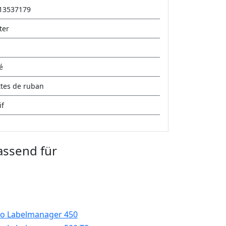
13537179
ter
é
ttes de ruban
if
assend für
o Labelmanager 450