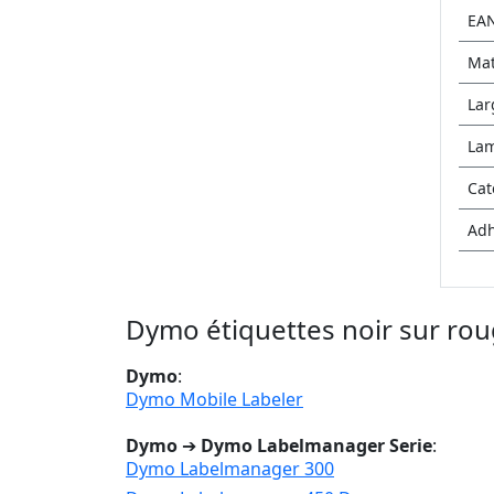
EA
Mat
Lar
La
Cat
Adh
Dymo étiquettes noir sur ro
Dymo
:
Dymo Mobile Labeler
Dymo
➔
Dymo Labelmanager Serie
:
Dymo Labelmanager 300