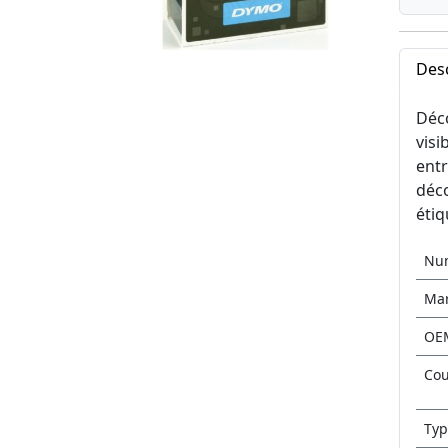
Desc
Déco
visi
entr
déco
étiq
Nu
Ma
OE
Cou
Typ