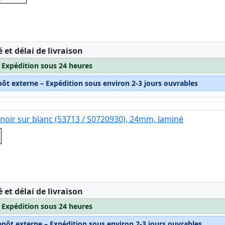
:
é et délai de livraison
– Expédition sous 24 heures
pôt externe – Expédition sous environ 2-3 jours ouvrables
noir sur blanc (53713 / S0720930), 24mm, laminé
:
é et délai de livraison
– Expédition sous 24 heures
epôt externe – Expédition sous environ 2-3 jours ouvrables