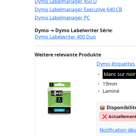
Dymo Labelmanager 450 D
Dymo Labelmanager Executive 640 CB
Dymo Labelmanager PC
Dymo
➔
Dymo Labelwriter Série
:
Dymo Labelwriter 400 Duo
Weitere relevante Produkte
Dymo étiquettes 
Eigenschaft:
blanc sur noir
Eigenschaft:
19mm
Eigenschaft:
Laminé
Lagerstatus
📦
Disponibilit
❌
Actuellement 
Notification dès