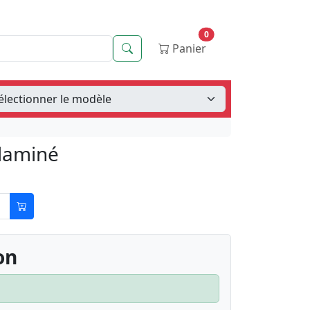
0
Recherche
Panier
 laminé
on